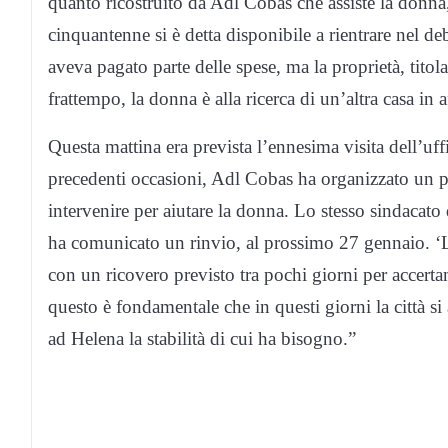
quanto ricostruito da Adl Cobas che assiste la donna
cinquantenne si è detta disponibile a rientrare nel d
aveva pagato parte delle spese, ma la proprietà, tito
frattempo, la donna è alla ricerca di un’altra casa in 
Questa mattina era prevista l’ennesima visita dell’uffi
precedenti occasioni, Adl Cobas ha organizzato un pr
intervenire per aiutare la donna. Lo stesso sindacato d
ha comunicato un rinvio, al prossimo 27 gennaio. ‘La
con un ricovero previsto tra pochi giorni per accerta
questo è fondamentale che in questi giorni la città si
ad Helena la stabilità di cui ha bisogno.”