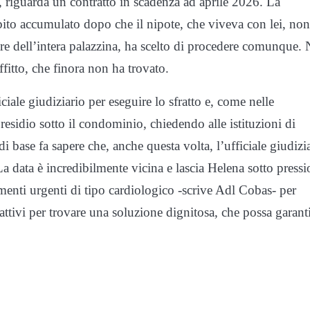
, riguarda un contratto in scadenza ad aprile 2026. La
ebito accumulato dopo che il nipote, che viveva con lei, non
lare dell’intera palazzina, ha scelto di procedere comunque. 
affitto, che finora non ha trovato.
ciale giudiziario per eseguire lo sfratto e, come nelle
esidio sotto il condominio, chiedendo alle istituzioni di
i base fa sapere che, anche questa volta, l’ufficiale giudizi
 data è incredibilmente vicina e lascia Helena sotto pressi
menti urgenti di tipo cardiologico -scrive Adl Cobas- per
 attivi per trovare una soluzione dignitosa, che possa garant