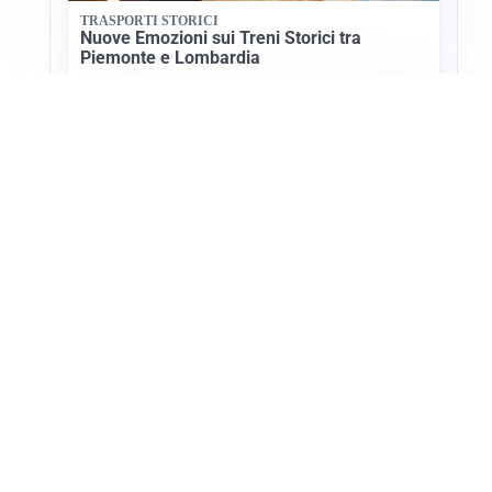
TRASPORTI STORICI
Nuove Emozioni sui Treni Storici tra
Piemonte e Lombardia
NUOVE METE TURISTICHE
Aigo porta l’Azerbaijan Tourism Board in
Italia
Apri Turismo Netweek