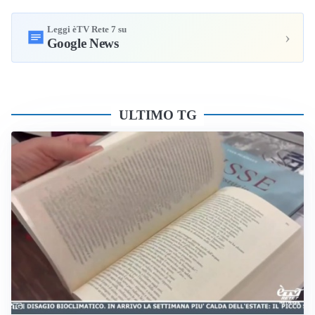
Leggi èTV Rete 7 su
›
Google News
ULTIMO TG