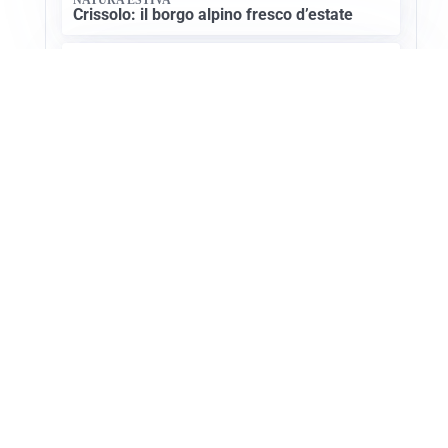
Crissolo: il borgo alpino fresco d’estate
CULTURA SARDA
La storia millenaria di Florinas: un gioiello
nel Logudoro
Apri Turismo Netweek