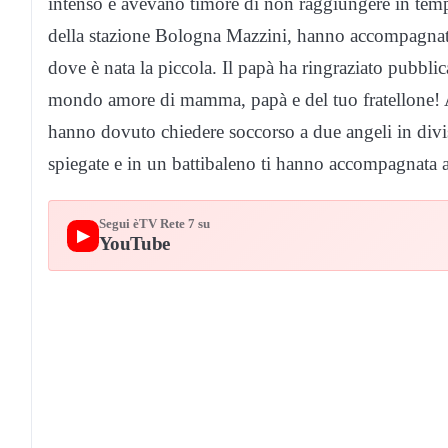
intenso e avevano timore di non raggiungere in temp
della stazione Bologna Mazzini, hanno accompagnato
dove è nata la piccola. Il papà ha ringraziato pubbl
mondo amore di mamma, papà e del tuo fratellone! A
hanno dovuto chiedere soccorso a due angeli in divisa
spiegate e in un battibaleno ti hanno accompagnata a
Segui èTV Rete 7 su
▶
YouTube