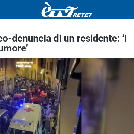
eo-denuncia di un residente: ‘I
rumore’