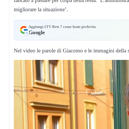
faticato a passare per colpa della ressa. ‘L’amminis
migliorare la situazione’.
Aggiungi èTV Rete 7 come fonte preferita
Google
Nel video le parole di Giacomo e le immagini della s