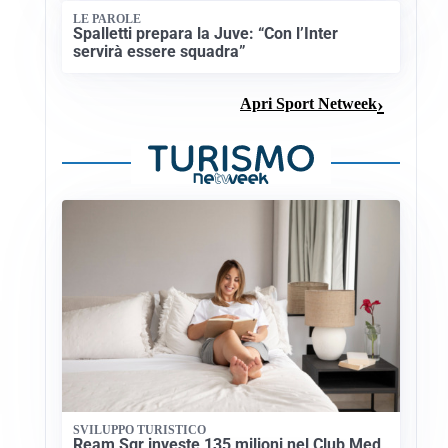
LE PAROLE
Spalletti prepara la Juve: “Con l’Inter
servirà essere squadra”
Apri Sport Netweek
SVILUPPO TURISTICO
Ream Sgr investe 135 milioni nel Club Med