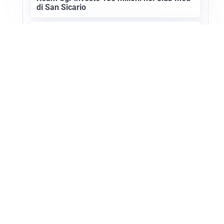
di San Sicario
SETTORE TURISTICO
Annullato il Showcase Usa-Italy 2027: ecco
i motivi
Apri Turismo Netweek