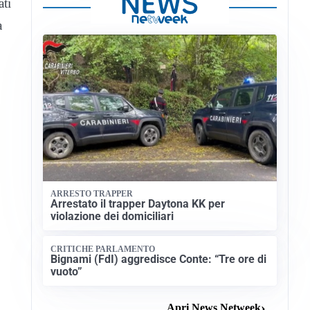
ati
a
ARRESTO TRAPPER
Arrestato il trapper Daytona KK per
violazione dei domiciliari
CRITICHE PARLAMENTO
Bignami (FdI) aggredisce Conte: “Tre ore di
vuoto”
Apri News Netweek