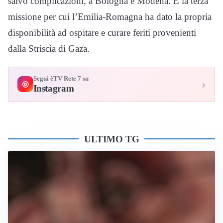
salvo complicazioni, a Bologna e Modena. É la terza
missione per cui l’Emilia-Romagna ha dato la propria
disponibilità ad ospitare e curare feriti provenienti
dalla Striscia di Gaza.
Segui èTV Rete 7 su
›
◎
Instagram
ULTIMO TG