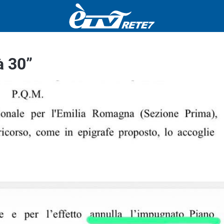
à 30”