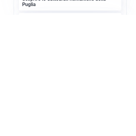
Puglia
ASTRONOMIA, SCIENZA E CURIOSITÀ
Eclissi solare: lo spettacolo del cielo che
affascina l’umanità da secoli
Apri Turismo Netweek