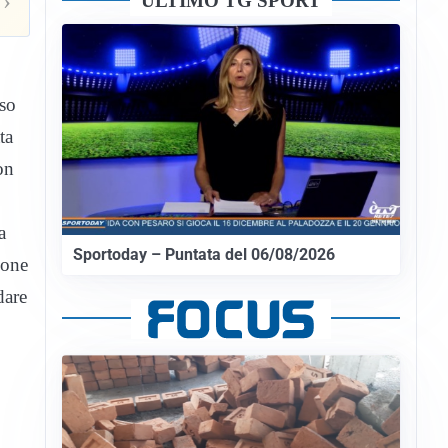
›
ULTIMO TG SPORT
rso
ta
on
a
Sportoday – Puntata del 06/08/2026
ione
dare