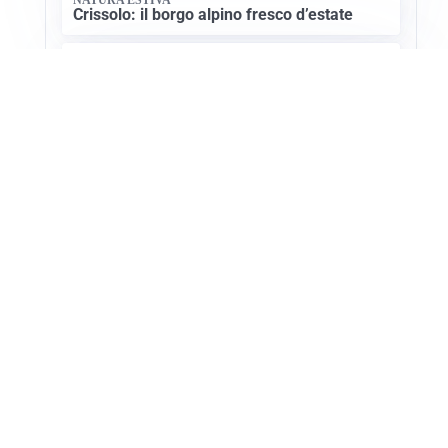
Crissolo: il borgo alpino fresco d’estate
CULTURA SARDA
La storia millenaria di Florinas: un gioiello
nel Logudoro
Apri Turismo Netweek