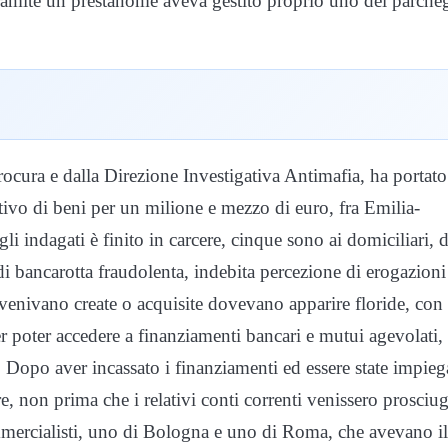
 tramite un prestanome aveva gestito proprio uno dei parche
rocura e dalla Direzione Investigativa Antimafia, ha portato
tivo di beni per un milione e mezzo di euro, fra Emilia-
indagati è finito in carcere, cinque sono ai domiciliari, 
 bancarotta fraudolenta, indebita percezione di erogazioni
e venivano create o acquisite dovevano apparire floride, con
r poter accedere a finanziamenti bancari e mutui agevolati,
e. Dopo aver incassato i finanziamenti ed essere state impieg
e, non prima che i relativi conti correnti venissero prosciug
mmercialisti, uno di Bologna e uno di Roma, che avevano il