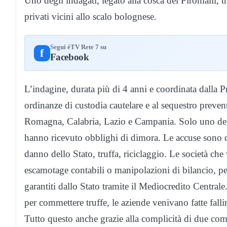
Uno degli indagati, legato alla cosca dei Piromalli,
privati vicini allo scalo bolognese.
Segui èTV Rete 7 su
f
Facebook
L’indagine, durata più di 4 anni e coordinata dalla P
ordinanze di custodia cautelare e al sequestro preven
Romagna, Calabria, Lazio e Campania. Solo uno degli 
hanno ricevuto obblighi di dimora. Le accuse sono di
danno dello Stato, truffa, riciclaggio. Le società ch
escamotage contabili o manipolazioni di bilancio, pe
garantiti dallo Stato tramite il Mediocredito Central
per commettere truffe, le aziende venivano fatte fallir
Tutto questo anche grazie alla complicità di due co