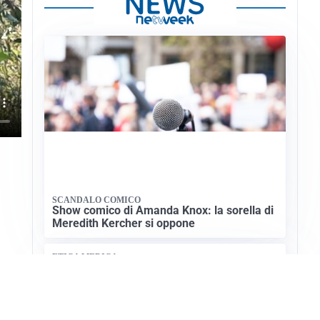
SCANDALO COMICO
Show comico di Amanda Knox: la sorella di
Meredith Kercher si oppone
ETICA MEDICA
Cardinal Zuppi: “Accanimento terapeutico
pericoloso, serve chiarezza”
Apri News Netweek