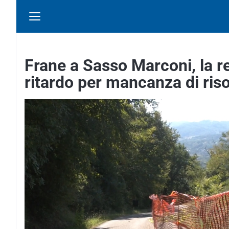
Frane a Sasso Marconi, la re
ritardo per mancanza di ris