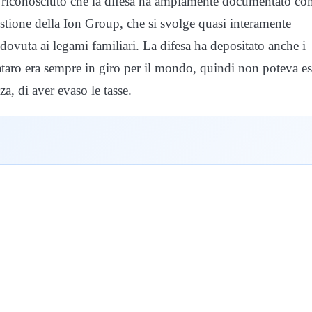
 ha riconosciuto che la difesa ha ampiamente documentato c
stione della Ion Group, che si svolge quasi interamente
a dovuta ai legami familiari. La difesa ha depositato anche i
nataro era sempre in giro per il mondo, quindi non poteva es
za, di aver evaso le tasse.