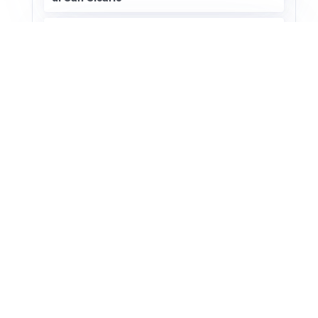
SETTORE TURISTICO
Annullato il Showcase Usa-Italy 2027: ecco
i motivi
Apri Turismo Netweek