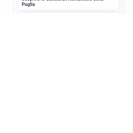
Puglia
ASTRONOMIA, SCIENZA E CURIOSITÀ
Eclissi solare: lo spettacolo del cielo che
affascina l’umanità da secoli
Apri Turismo Netweek