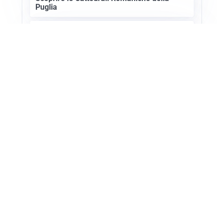
Puglia
ASTRONOMIA, SCIENZA E CURIOSITÀ
Eclissi solare: lo spettacolo del cielo che
affascina l’umanità da secoli
Apri Turismo Netweek