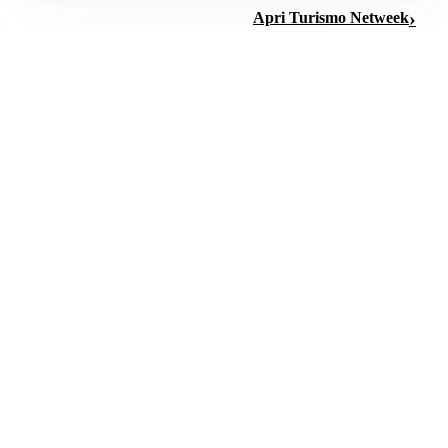
Apri Turismo Netweek
CURA DELLA PELLE
Come riequilibrare la pelle irritabile: consigli pratici