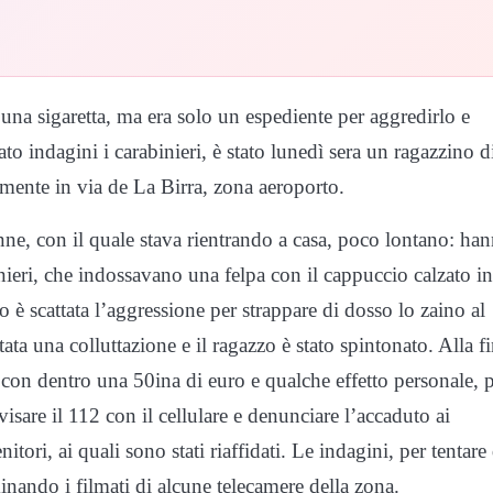
una sigaretta, ma era solo un espediente per aggredirlo e
to indagini i carabinieri, è stato lunedì sera un ragazzino d
amente in via de La Birra, zona aeroporto.
ne, con il quale stava rientrando a casa, poco lontano: ha
anieri, che indossavano una felpa con il cappuccio calzato in
 è scattata l’aggressione per strappare di dosso lo zaino al
ata una colluttazione e il ragazzo è stato spintonato. Alla fi
o, con dentro una 50ina di euro e qualche effetto personale, 
visare il 112 con il cellulare e denunciare l’accaduto ai
itori, ai quali sono stati riaffidati. Le indagini, per tentare 
minando i filmati di alcune telecamere della zona.