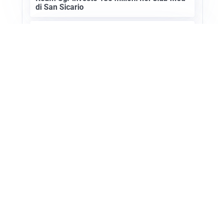
di San Sicario
SETTORE TURISTICO
Annullato il Showcase Usa-Italy 2027: ecco
i motivi
Apri Turismo Netweek