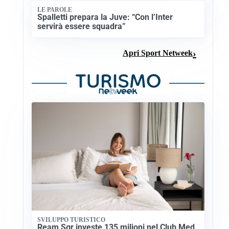
LE PAROLE
Spalletti prepara la Juve: “Con l’Inter
servirà essere squadra”
Apri Sport Netweek
SVILUPPO TURISTICO
Ream Sgr investe 135 milioni nel Club Med