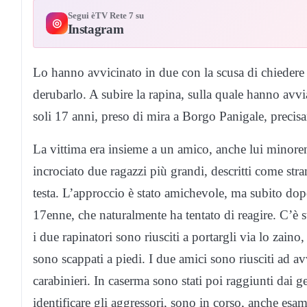
Segui èTV Rete 7 su
◎
Instagram
Lo hanno avvicinato in due con la scusa di chiedere 
derubarlo. A subire la rapina, sulla quale hanno avvia
soli 17 anni, preso di mira a Borgo Panigale, precis
La vittima era insieme a un amico, anche lui minoren
incrociato due ragazzi più grandi, descritti come str
testa. L’approccio è stato amichevole, ma subito dopo
17enne, che naturalmente ha tentato di reagire. C’è st
i due rapinatori sono riusciti a portargli via lo zain
sono scappati a piedi. I due amici sono riusciti ad av
carabinieri. In caserma sono stati poi raggiunti dai gen
identificare gli aggressori, sono in corso, anche esa