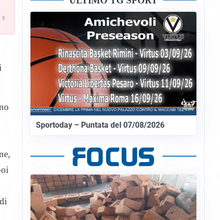
ULTIMO TG SPORT
›
i
nno
Sportoday – Puntata del 07/08/2026
ne,
poi
di