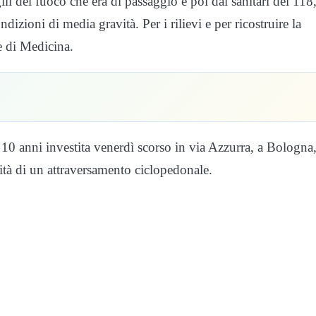
li del fuoco che era di passaggio e poi dai sanitari del 118
izioni di media gravità. Per i rilievi e per ricostruire la
le di Medicina.
 10 anni investita venerdì scorso in via Azzurra, a Bologna
ità di un attraversamento ciclopedonale.