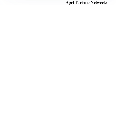
Apri Turismo Netweek
CONSIGLI PER LA SALUTE
Crampi notturni: la temperatura della camera è
fondamentale