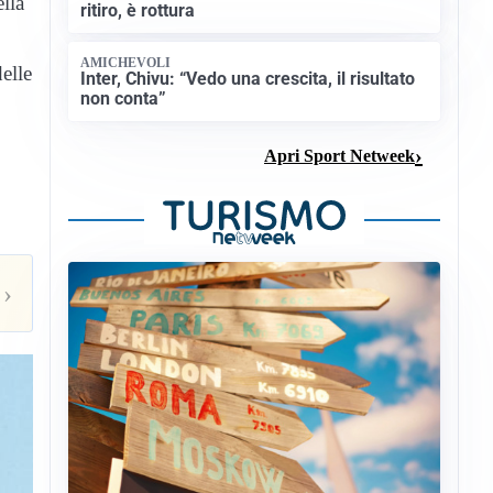
lla
ritiro, è rottura
AMICHEVOLI
elle
Inter, Chivu: “Vedo una crescita, il risultato
non conta”
Apri Sport Netweek
›