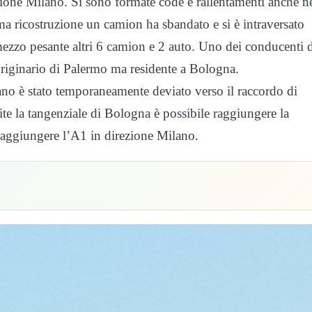
zione Milano. Si sono formate code e rallentamenti anche ne
a ricostruzione un camion ha sbandato e si è intraversato
l mezzo pesante altri 6 camion e 2 auto. Uno dei conducenti d
 originario di Palermo ma residente a Bologna.
lano è stato temporaneamente deviato verso il raccordo di
te la tangenziale di Bologna è possibile raggiungere la
raggiungere l’A1 in direzione Milano.