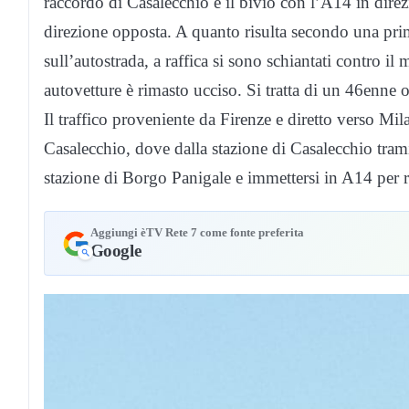
raccordo di Casalecchio e il bivio con l’A14 in dire
direzione opposta. A quanto risulta secondo una prim
sull’autostrada, a raffica si sono schiantati contro i
autovetture è rimasto ucciso. Si tratta di un 46enne
Il traffico proveniente da Firenze e diretto verso Mi
Casalecchio, dove dalla stazione di Casalecchio trami
stazione di Borgo Panigale e immettersi in A14 per 
Aggiungi èTV Rete 7 come fonte preferita
Google