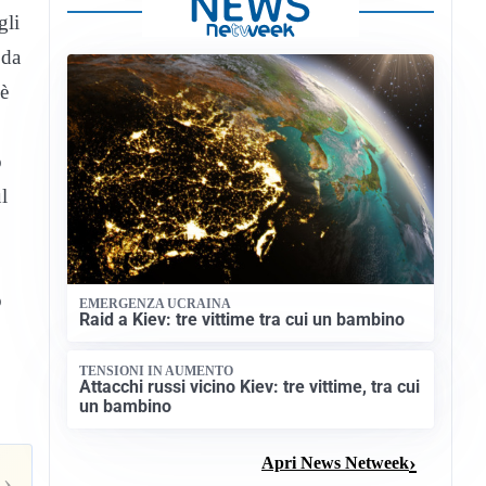
gli
 da
 è
o
l
o
EMERGENZA UCRAINA
Raid a Kiev: tre vittime tra cui un bambino
TENSIONI IN AUMENTO
Attacchi russi vicino Kiev: tre vittime, tra cui
un bambino
Apri News Netweek
›