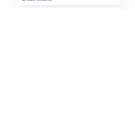
SETTORE TURISTICO
Annullato il Showcase Usa-Italy 2027: ecco
i motivi
Apri Turismo Netweek