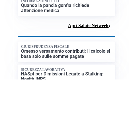
ritiro, è rottura
AMICHEVOLI
Inter, Chivu: “Vedo una crescita, il risultato
non conta”
Apri Sport Netweek