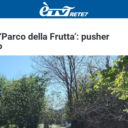
‘Parco della Frutta’: pusher
o