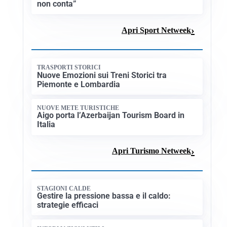
CALCIOMERCATO
Cagliari, il caso Esposito continua. Intanto
arriva Maldini
CALCIOMERCATO
Napoli, il solito Lukaku: non si presenta in