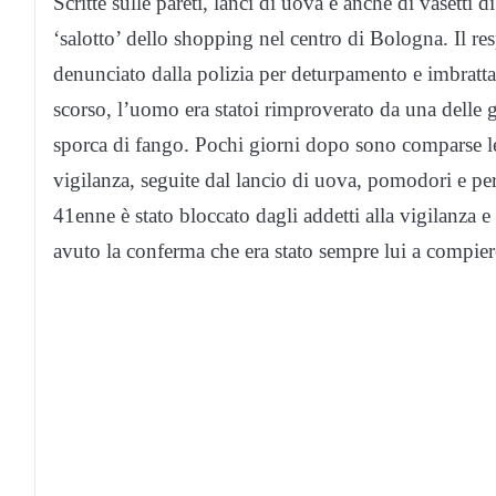
Scritte sulle pareti, lanci di uova e anche di vasetti 
‘salotto’ dello shopping nel centro di Bologna. Il res
denunciato dalla polizia per deturpamento e imbratt
scorso, l’uomo era statoi rimproverato da una delle gu
sporca di fango. Pochi giorni dopo sono comparse le p
vigilanza, seguite dal lancio di uova, pomodori e pe
41enne è stato bloccato dagli addetti alla vigilanza e
avuto la conferma che era stato sempre lui a compier