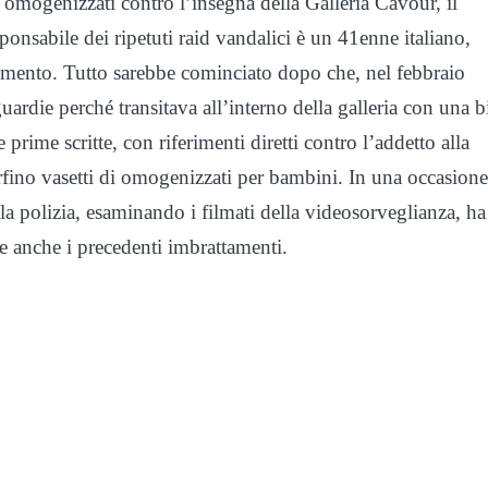
di omogenizzati contro l’insegna della Galleria Cavour, il
ponsabile dei ripetuti raid vandalici è un 41enne italiano,
amento. Tutto sarebbe cominciato dopo che, nel febbraio
ardie perché transitava all’interno della galleria con una b
rime scritte, con riferimenti diretti contro l’addetto alla
rfino vasetti di omogenizzati per bambini. In una occasione 
 la polizia, esaminando i filmati della videosorveglianza, ha
e anche i precedenti imbrattamenti.