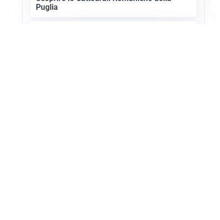
Puglia
ASTRONOMIA, SCIENZA E CURIOSITÀ
Eclissi solare: lo spettacolo del cielo che
affascina l’umanità da secoli
Apri Turismo Netweek