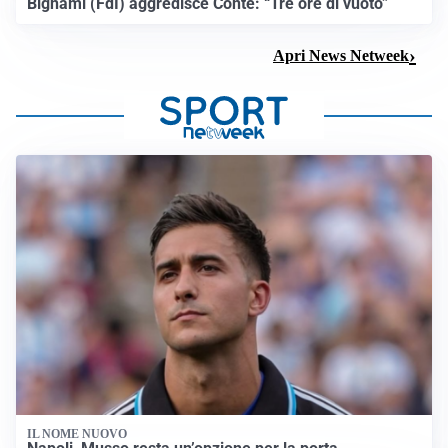
Bignami (FdI) aggredisce Conte: “Tre ore di vuoto”
Apri News Netweek
IL NOME NUOVO