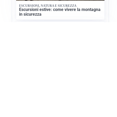
ESCURSIONI, NATURA E SICUREZZA
Escursioni estive: come vivere la montagna
in sicurezza
NATURA E CULTURA
Valensole: il cuore della lavanda in
Provenza
Apri Turismo Netweek