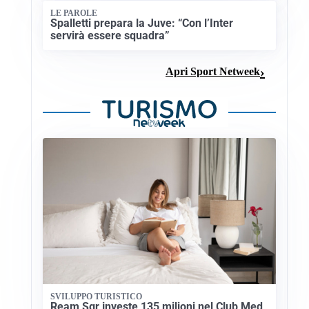
LE PAROLE
Spalletti prepara la Juve: “Con l’Inter
servirà essere squadra”
Apri Sport Netweek
SVILUPPO TURISTICO
Ream Sgr investe 135 milioni nel Club Med