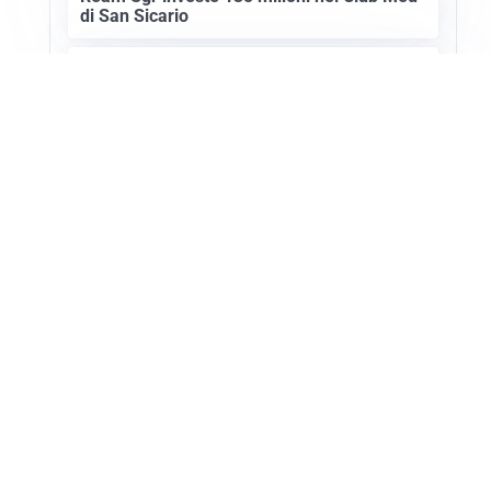
di San Sicario
SETTORE TURISTICO
Annullato il Showcase Usa-Italy 2027: ecco
i motivi
Apri Turismo Netweek