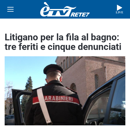
LIVE
Litigano per la fila al bagno:
tre feriti e cinque denunciati