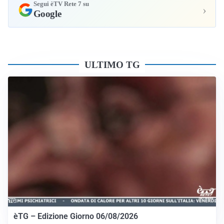
Segui èTV Rete 7 su
›
Google
ULTIMO TG
èTG – Edizione Giorno 06/08/2026