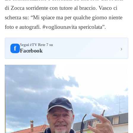
di Zocca sorridente con tutore al braccio. Vasco ci
scherza su: “Mi spiace ma per qualche giorno niente
foto e autografi. #vogliounavita spericolata”.
Segui èTV Rete 7 su
›
f
Facebook