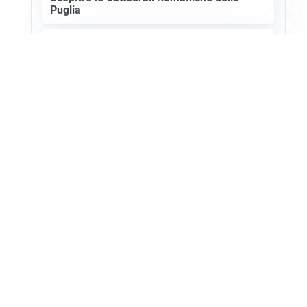
Puglia
ASTRONOMIA, SCIENZA E CURIOSITÀ
Eclissi solare: lo spettacolo del cielo che
affascina l’umanità da secoli
Apri Turismo Netweek