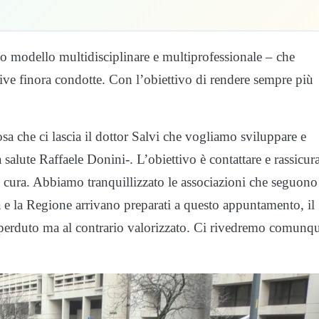
ovo modello multidisciplinare e multiprofessionale – che
tive finora condotte. Con l’obiettivo di rendere sempre più
iosa che ci lascia il dottor Salvi che vogliamo sviluppare e
 salute Raffaele Donini-. L’obiettivo è contattare e rassicur
a e cura. Abbiamo tranquillizzato le associazioni che seguono
ia e la Regione arrivano preparati a questo appuntamento, il
 perduto ma al contrario valorizzato. Ci rivedremo comunq