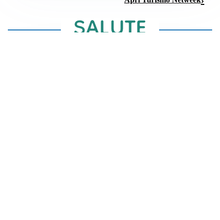
CONSIGLI ALIMENTARI
Cosa mangiare per combattere gambe e addome
gonfi