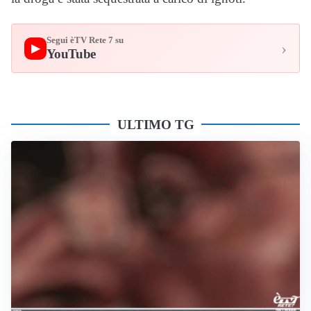
Segui èTV Rete 7 su
›
▶
YouTube
ULTIMO TG