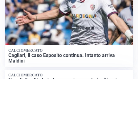
CALCIOMERCATO
Cagliari, il caso Esposito continua. Intanto arriva
Maldini
CALCIOMERCATO
Napoli, il solito Lukaku: non si presenta in ritiro, è
rottura
AMICHEVOLI
Inter, Chivu: “Vedo una crescita, il risultato non conta”
Apri Sport Netweek