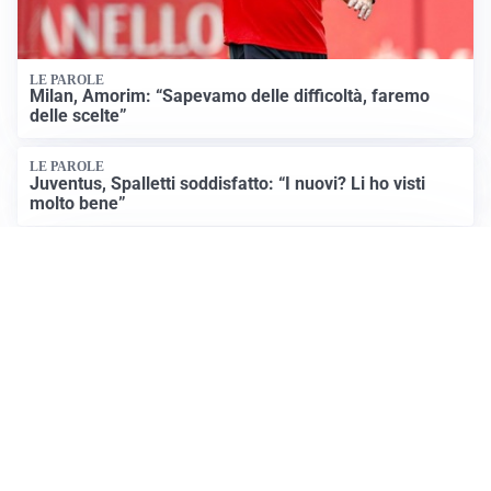
LE PAROLE
Milan, Amorim: “Sapevamo delle difficoltà, faremo
delle scelte”
LE PAROLE
Juventus, Spalletti soddisfatto: “I nuovi? Li ho visti
molto bene”
AMICHEVOLI
Il Milan crolla contro il Chelsea: 3-0 e prima sconfitta
per Amorim
Apri Sport Netweek