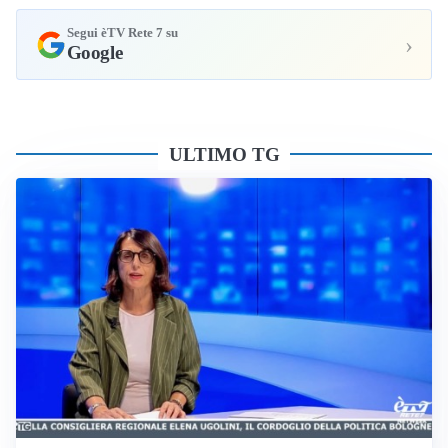
Segui èTV Rete 7 su
›
Google
ULTIMO TG