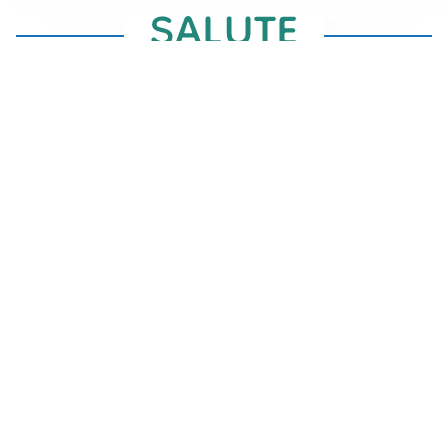
CONSIGLI PER LA SALUTE
Crampi notturni: la temperatura della camera è
fondamentale
RICERCHE VACCINI
Vaccini antimalarici: nuove scoperte sulla loro