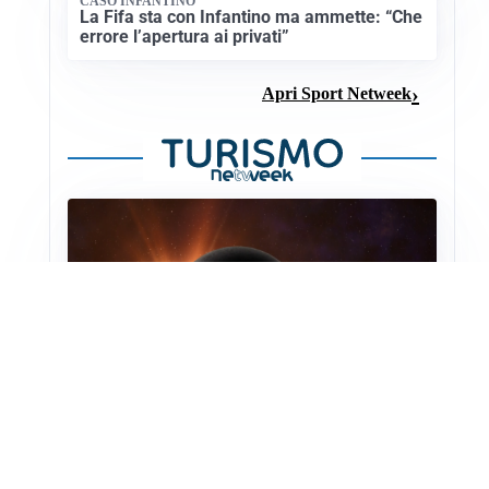
CASO INFANTINO
La Fifa sta con Infantino ma ammette: “Che
errore l’apertura ai privati”
Apri Sport Netweek
ASTRONOMIA, SCIENZA E CURIOSITÀ
Eclissi solare: lo spettacolo del cielo che
affascina l’umanità da secoli