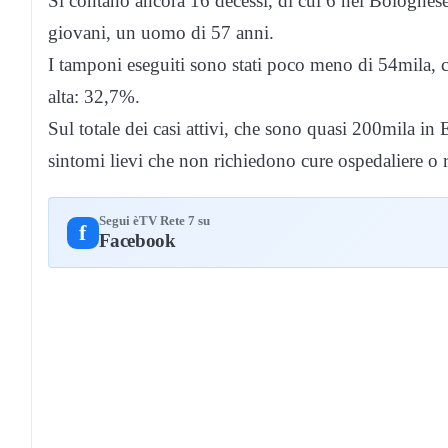
Si contano ancora 16 decessi, di cui 6 nel Bolognese
giovani, un uomo di 57 anni.
I tamponi eseguiti sono stati poco meno di 54mila, c
alta: 32,7%.
Sul totale dei casi attivi, che sono quasi 200mila i
sintomi lievi che non richiedono cure ospedaliere o r
Segui èTV Rete 7 su
f
Facebook