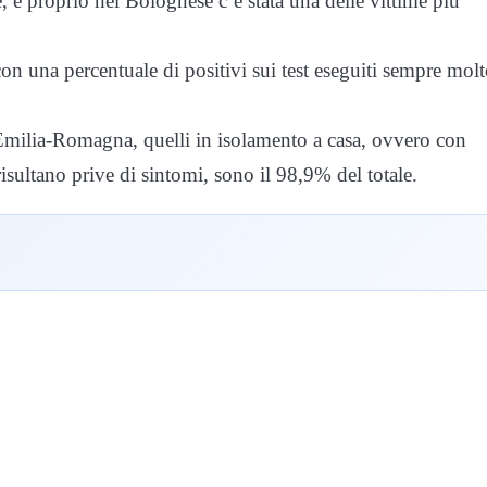
, e proprio nel Bolognese c’è stata una delle vittime più
on una percentuale di positivi sui test eseguiti sempre mol
n Emilia-Romagna, quelli in isolamento a casa, ovvero con
isultano prive di sintomi, sono il 98,9% del totale.