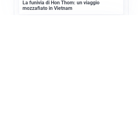
La funivia di Hon Thom: un viaggio
mozzafiato in Vietnam
ESTATE, SALUTE E PREVENZIONE
Punture di insetti: come difendersi e cosa
fare per evitare complicazioni
Apri Turismo Netweek