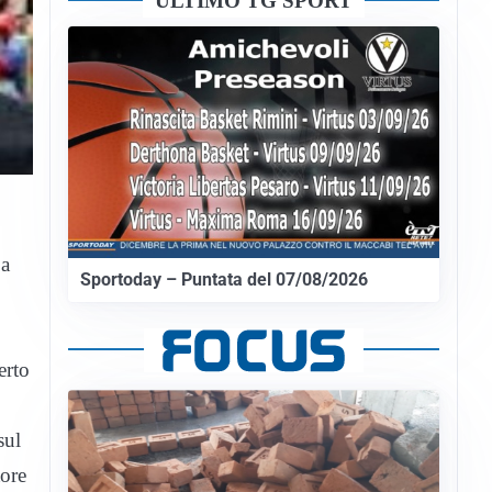
ULTIMO TG SPORT
 a
Sportoday – Puntata del 07/08/2026
erto
sul
tore