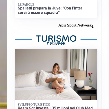
LE PAROLE
Spalletti prepara la Juve: “Con l’Inter
servirà essere squadra”
Apri Sport Netweek
SVILUPPO TURISTICO
Ream Sgr investe 135 milioni nel Club Med